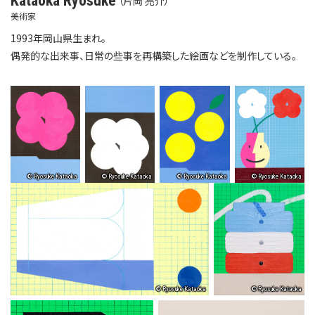
Kataoka Ryosuke
（片岡 亮介）
美術家
1993年岡山県生まれ。
偶発的な出来事、日常の些事を再構築した絵画などを制作している。
© Ryosuke Kataoka
© Ryosuke Kataoka
© Ryosuke Kataoka
© Ryosuke Kataoka
© Ryosuke Kataoka
© Ryosuke Kataoka