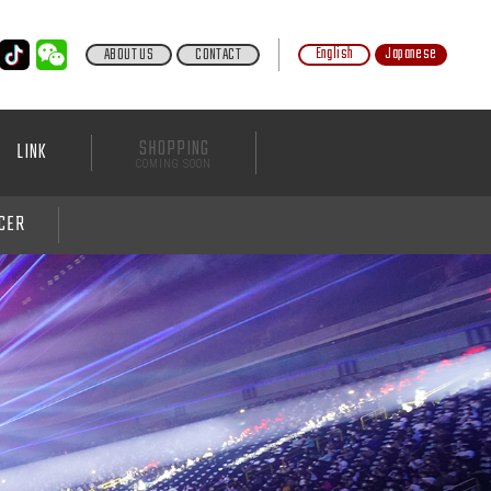
English
Japanese
ABOUT US
CONTACT
SHOPPING
LINK
COMING SOON
NCER