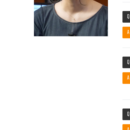
Q
A
Q
A
Q
A