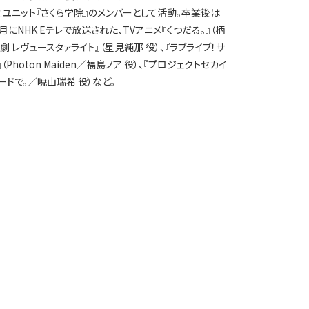
限定ユニット『さくら学院』のメンバーとして活動。卒業後は
月にNHK Eテレで放送された、TVアニメ『くつだる。』（柄
レヴュースタァライト』（星見純那 役）、『ラブライブ！サ
J』（Photon Maiden／福島ノア 役）、『プロジェクトセカイ
コードで。／暁山瑞希 役）など。