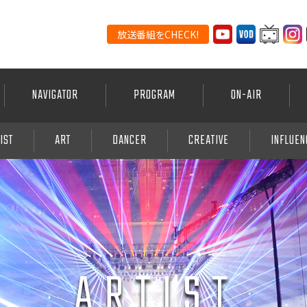
放送番組をCHECK!
NAVIGATOR
PROGRAM
ON-AIR
IST
ART
DANCER
CREATIVE
INFLUE
ARTIST